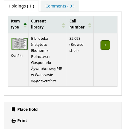
Holdings
( 1 )
Comments ( 0 )
Item
Current
Call
type
library
number
Holdings
Biblioteka
32.698
Instytutu
(
Browse
(Opens below)
Ekonomiki
shelf
)
Książki
Rolnictwa i
Gospodarki
Żywnościowej PIB
w Warszawie
Wypożyczalnia
Place hold
Print