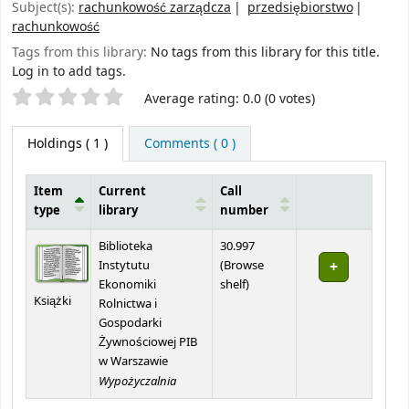
Subject(s):
rachunkowość zarządcza
przedsiębiorstwo
rachunkowość
Tags from this library:
No tags from this library for this title.
Log in to add tags.
Star ratings
Average rating: 0.0 (0 votes)
Holdings
( 1 )
Comments ( 0 )
Item
Current
Call
type
library
number
Holdings
Biblioteka
30.997
Instytutu
(
Browse
(Opens below)
Ekonomiki
shelf
)
Książki
Rolnictwa i
Gospodarki
Żywnościowej PIB
w Warszawie
Wypożyczalnia