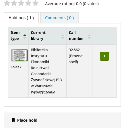
Star ratings
Average rating: 0.0 (0 votes)
Holdings
( 1 )
Comments ( 0 )
Item
Current
Call
type
library
number
Holdings
Biblioteka
32.562
Instytutu
(
Browse
(Opens below)
Ekonomiki
shelf
)
Książki
Rolnictwa i
Gospodarki
Żywnościowej PIB
w Warszawie
Wypożyczalnia
Place hold