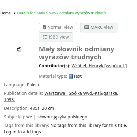
Home
Details for:
Mały słownik odmiany wyrazów trudnych
Normal view
MARC view
ISBD view
Mały słownik odmiany
wyrazów trudnych
Contributor(s):
Wróbel, Henryk
[współaut.]
Material type:
Text
Language:
Polish
Publication details:
Warszawa :
Spółka Wyd.-Księgarska,
1993.
Description:
485s. 20 cm
Subject(s):
we
słownik języka polskiego
Tags from this library:
No tags from this library for this title.
Log in to add tags.