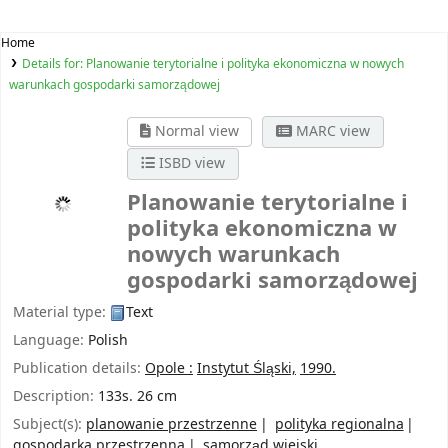
Home
Details for:
Planowanie terytorialne i polityka ekonomiczna w nowych
warunkach gospodarki samorządowej
Normal view
MARC view
ISBD view
Planowanie terytorialne i
polityka ekonomiczna w
nowych warunkach
gospodarki samorządowej
Material type:
Text
Language:
Polish
Publication details:
Opole :
Instytut Śląski,
1990.
Description:
133s. 26 cm
Subject(s):
planowanie przestrzenne
polityka regionalna
gospodarka przestrzenna
samorząd wiejski