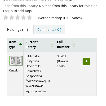
Tags from this library:
No tags from this library for this title.
Log in to add tags.
Star ratings
Average rating: 0.0 (0 votes)
Holdings
( 1 )
Comments ( 0 )
Item
Current
Call
type
library
number
Holdings
Biblioteka
30.461
Instytutu
(
Browse
(Opens below)
Ekonomiki
shelf
)
Książki
Rolnictwa i
Gospodarki
Żywnościowej PIB
w Warszawie
Wypożyczalnia