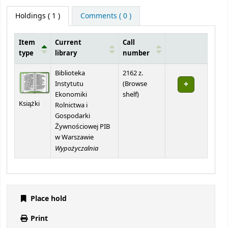
Holdings
( 1 )
Comments ( 0 )
Item
Current
Call
type
library
number
Holdings
Biblioteka
2162 z.
Instytutu
(
Browse
(Opens below)
Ekonomiki
shelf
)
Książki
Rolnictwa i
Gospodarki
Żywnościowej PIB
w Warszawie
Wypożyczalnia
Place hold
Print