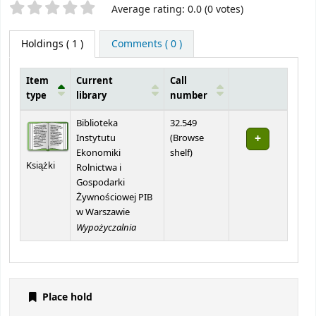
Star ratings
Average rating: 0.0 (0 votes)
Holdings
( 1 )
Comments ( 0 )
Item
Current
Call
type
library
number
Holdings
Biblioteka
32.549
Instytutu
(
Browse
(Opens below)
Ekonomiki
shelf
)
Książki
Rolnictwa i
Gospodarki
Żywnościowej PIB
w Warszawie
Wypożyczalnia
Place hold