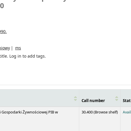
90
990.
niowy
ms
itle.
Log in to add tags.
Call number
Stat
(Opens 
 i Gospodarki Żywnościowej PIB w
30.400 (
Browse shelf
)
Avai