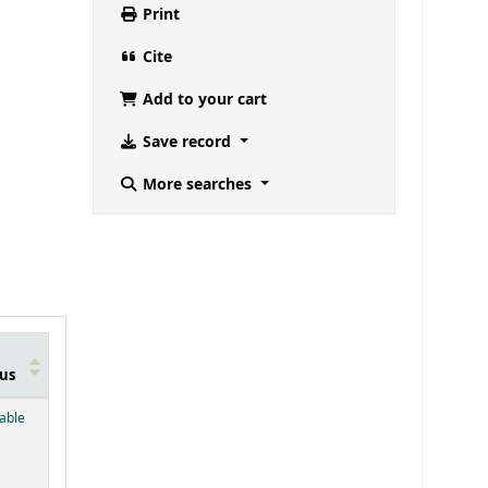
Print
Cite
Add to your cart
Save record
More searches
us
below)
lable