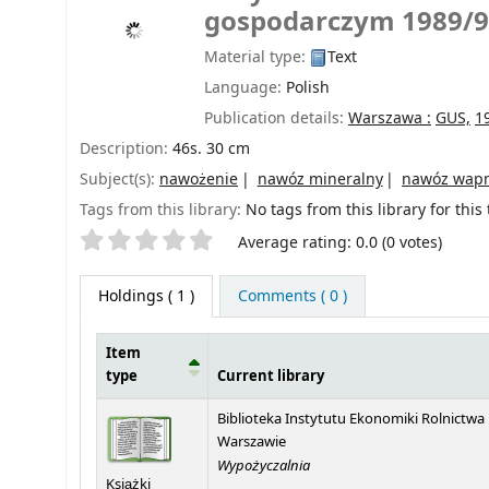
gospodarczym 1989/
Material type:
Text
Language:
Polish
Publication details:
Warszawa :
GUS,
1
Description:
46s. 30 cm
Subject(s):
nawożenie
nawóz mineralny
nawóz wap
Tags from this library:
No tags from this library for this t
Star ratings
Average rating: 0.0 (0 votes)
Holdings
( 1 )
Comments ( 0 )
Item
type
Current library
Holdings
Biblioteka Instytutu Ekonomiki Rolnictwa
Warszawie
Wypożyczalnia
Książki