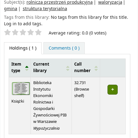
Subject(s):
rolnicza przestrzeń produkcyjna
waloryzacja
gmina
struktura terytorialna
Tags from this library:
No tags from this library for this title.
Log in to add tags.
Star ratings
Average rating: 0.0 (0 votes)
Holdings
( 1 )
Comments ( 0 )
Item
Current
Call
type
library
number
Holdings
Biblioteka
32.731
Instytutu
(
Browse
(Opens below)
Ekonomiki
shelf
)
Książki
Rolnictwa i
Gospodarki
Żywnościowej PIB
w Warszawie
Wypożyczalnia