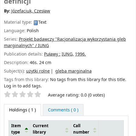
definicji
By:
Józefaciuk, Czesław
Material type:
Text
Language:
Polish
Series:
Projekt badawczy "Racjonalizacja wykorzystania gleb
marginalnych" / IUNG
Publication details:
Puławy :
IUNG,
1996.
Description:
46s. 24 cm
Subject(s):
użytki rolne
gleba marginalna
Tags from this library:
No tags from this library for this title.
Log in to add tags.
Star ratings
Average rating: 0.0 (0 votes)
Holdings
( 1 )
Comments ( 0 )
Item
Current
Call
type
library
number