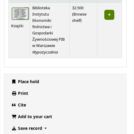
Holdings
Biblioteka
32.500
Instytutu
(
Browse
(Opens below)
Ekonomiki
shelf
)
Książki
Rolnictwa i
Gospodarki
Żywnościowej PIB
w Warszawie
Wypożyczalnia
Place hold
Print
Cite
Add to your cart
Save record