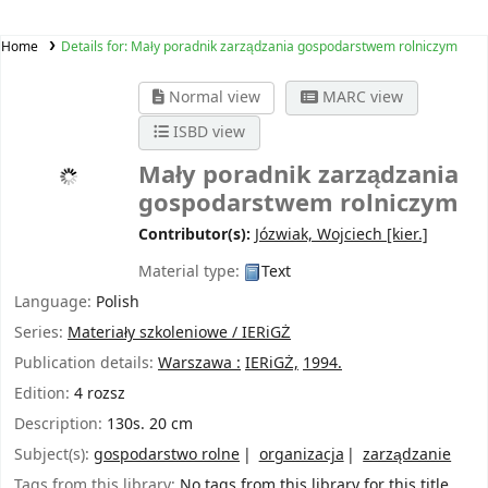
Home
Details for:
Mały poradnik zarządzania gospodarstwem rolniczym
Normal view
MARC view
ISBD view
Mały poradnik zarządzania
gospodarstwem rolniczym
Contributor(s):
Józwiak, Wojciech
[kier.]
Material type:
Text
Language:
Polish
Series:
Materiały szkoleniowe / IERiGŻ
Publication details:
Warszawa :
IERiGŻ,
1994.
Edition:
4 rozsz
Description:
130s. 20 cm
Subject(s):
gospodarstwo rolne
organizacja
zarządzanie
Tags from this library:
No tags from this library for this title.