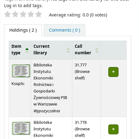
Log in to add tags.
Star ratings
Average rating: 0.0 (0 votes)
Holdings
( 2 )
Comments ( 0 )
Item
Current
Call
type
library
number
Holdings
Biblioteka
31.777
Instytutu
(
Browse
(Opens below)
Ekonomiki
shelf
)
Książki
Rolnictwa i
Gospodarki
Żywnościowej PIB
w Warszawie
Wypożyczalnia
Biblioteka
31.778
Instytutu
(
Browse
(Opens below)
Ekonomiki
shelf
)