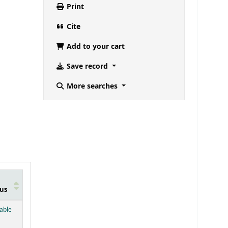
Print
Cite
Add to your cart
Save record
More searches
us
below)
lable