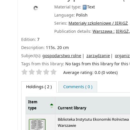
Material type:
Text
Language:
Polish
Series:
Materiały szkoleniowe / IERiGŻ
Publication details:
Warszawa :
IERiGŻ,
Edition:
7
Description:
115s. 20 cm
Subject(s):
gospodarstwo rolne
zarządzanie
organiz
Tags from this library:
No tags from this library for this t
Star ratings
Average rating: 0.0 (0 votes)
Holdings
( 2 )
Comments ( 0 )
Item
type
Current library
Holdings
Biblioteka Instytutu Ekonomiki Rolnictwa
Warszawie