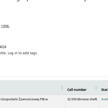
1998.
acja
itle.
Log in to add tags.
Call number
Stat
(Opens 
 i Gospodarki Żywnościowej PIB w
32.559 (
Browse shelf
)
Avai