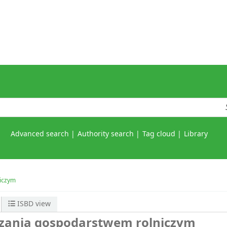
Advanced search
Authority search
Tag cloud
Library
iczym
ISBD view
dzania gospodarstwem rolniczym