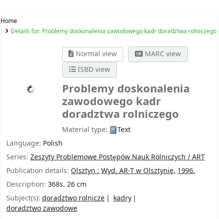
Home
Details for:
Problemy doskonalenia zawodowego kadr doradztwa rolniczego
Normal view
MARC view
ISBD view
Problemy doskonalenia
zawodowego kadr
doradztwa rolniczego
Material type:
Text
Language:
Polish
Series:
Zeszyty Problemowe Postępów Nauk Rolniczych / ART
Publication details:
Olsztyn :
Wyd. AR-T w Olsztynie,
1996.
Description:
368s. 26 cm
Subject(s):
doradztwo rolnicze
kadry
doradztwo zawodowe