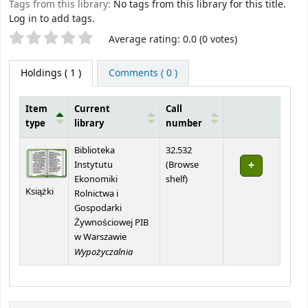
Tags from this library:
No tags from this library for this title.
Log in to add tags.
Star ratings
Average rating: 0.0 (0 votes)
Holdings
( 1 )
Comments ( 0 )
Item
Current
Call
type
library
number
Holdings
Biblioteka
32.532
Instytutu
(
Browse
(Opens below)
Ekonomiki
shelf
)
Książki
Rolnictwa i
Gospodarki
Żywnościowej PIB
w Warszawie
Wypożyczalnia