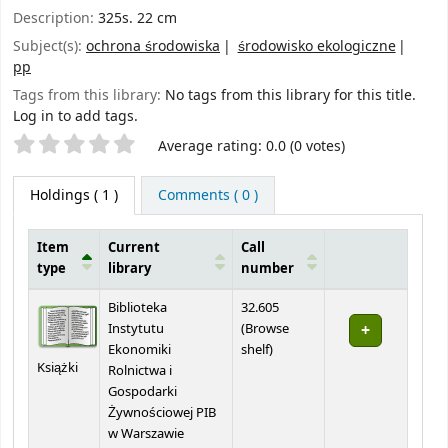
Description:
325s. 22 cm
Subject(s):
ochrona środowiska
środowisko ekologiczne
pp
Tags from this library:
No tags from this library for this title.
Log in to add tags.
Star ratings
Average rating: 0.0 (0 votes)
Holdings
( 1 )
Comments ( 0 )
Item
Current
Call
type
library
number
Holdings
Biblioteka
32.605
Instytutu
(
Browse
(Opens below)
Ekonomiki
shelf
)
Książki
Rolnictwa i
Gospodarki
Żywnościowej PIB
w Warszawie