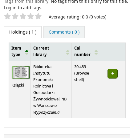
Tags from this library:
No tags from this library for this title.
Log in to add tags.
Star ratings
Average rating: 0.0 (0 votes)
Holdings
( 1 )
Comments ( 0 )
Item
Current
Call
type
library
number
Holdings
Biblioteka
30.483
Instytutu
(
Browse
(Opens below)
Ekonomiki
shelf
)
Książki
Rolnictwa i
Gospodarki
Żywnościowej PIB
w Warszawie
Wypożyczalnia