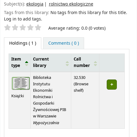
Subject(s):
ekologia
rolnictwo ekologiczne
Tags from this library:
No tags from this library for this title.
Log in to add tags.
Star ratings
Average rating: 0.0 (0 votes)
Holdings
( 1 )
Comments ( 0 )
Item
Current
Call
type
library
number
Holdings
Biblioteka
32.530
Instytutu
(
Browse
(Opens below)
Ekonomiki
shelf
)
Książki
Rolnictwa i
Gospodarki
Żywnościowej PIB
w Warszawie
Wypożyczalnia