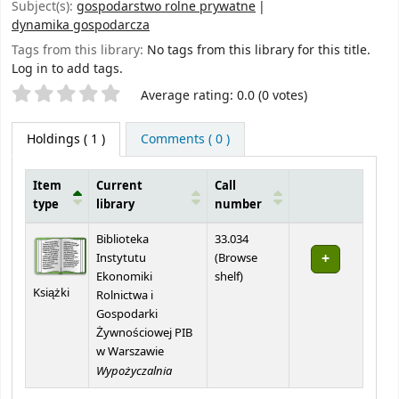
Subject(s):
gospodarstwo rolne prywatne
dynamika gospodarcza
Tags from this library:
No tags from this library for this title.
Log in to add tags.
Star ratings
Average rating: 0.0 (0 votes)
Holdings
( 1 )
Comments ( 0 )
Item
Current
Call
type
library
number
Holdings
Biblioteka
33.034
Instytutu
(
Browse
(Opens below)
Ekonomiki
shelf
)
Książki
Rolnictwa i
Gospodarki
Żywnościowej PIB
w Warszawie
Wypożyczalnia