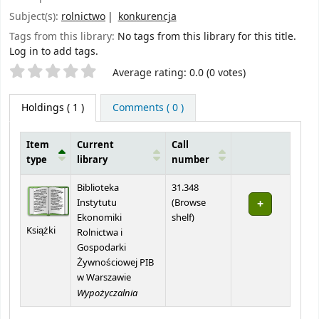
Subject(s):
rolnictwo
konkurencja
Tags from this library:
No tags from this library for this title.
Log in to add tags.
Star ratings
Average rating: 0.0 (0 votes)
Holdings
( 1 )
Comments ( 0 )
Item
Current
Call
type
library
number
Holdings
Biblioteka
31.348
Instytutu
(
Browse
(Opens below)
Ekonomiki
shelf
)
Książki
Rolnictwa i
Gospodarki
Żywnościowej PIB
w Warszawie
Wypożyczalnia