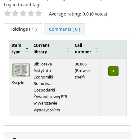
Log in to add tags.
Star ratings
Average rating: 0.0 (0 votes)
Holdings
( 1 )
Comments ( 0 )
Item
Current
Call
type
library
number
Holdings
Biblioteka
30.865
Instytutu
(
Browse
(Opens below)
Ekonomiki
shelf
)
Książki
Rolnictwa i
Gospodarki
Żywnościowej PIB
w Warszawie
Wypożyczalnia