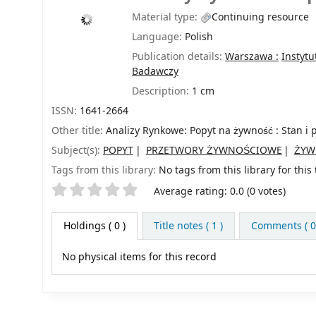
Material type:
Continuing resource
Language:
Polish
Publication details:
Warszawa :
Instytu
Badawczy
Description:
1 cm
ISSN:
1641-2664
Other title:
Analizy Rynkowe: Popyt na żywność : Stan i p
Subject(s):
POPYT
PRZETWORY ŻYWNOŚCIOWE
ŻYW
Tags from this library:
No tags from this library for this t
Star ratings
Average rating: 0.0 (0 votes)
Holdings
( 0 )
Title notes ( 1 )
Comments ( 0
No physical items for this record