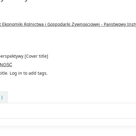
t Ekonomiki Rolnictwa i Gospodarki Żywnościowej - Państwowy Inst
erspektywy [Cover title]
NOŚĆ
itle.
Log in to add tags.
 )