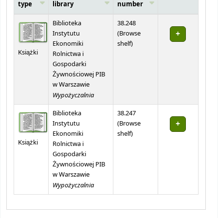
type
library
number
Holdings
Biblioteka
38.248
Instytutu
(
Browse
(Opens below)
Ekonomiki
shelf
)
Książki
Rolnictwa i
Gospodarki
Żywnościowej PIB
w Warszawie
Wypożyczalnia
Biblioteka
38.247
Instytutu
(
Browse
(Opens below)
Ekonomiki
shelf
)
Książki
Rolnictwa i
Gospodarki
Żywnościowej PIB
w Warszawie
Wypożyczalnia