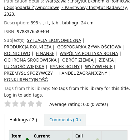
Publication details:
Warszawa :
Instytut Ekonomiki Rolnictwa
i Gospodarki Żywnościowej - Państwowy Instytut Badawczy,
2023.
Description:
393 s., il., tab., bibliogr. 24 cm
ISBN:
9788376589404
Subject(s):
SYTUACJA EKONOMICZNA
PRODUKCJA ROLNICZA
GOSPODARKA ŻYWNOŚCIOWA
ROLNICTWO
FINANSE
WSPÓLNA POLITYKA ROLNA
OCHRONA ŚRODOWISKA
OBRÓT ZIEMIĄ
ZIEMIA
LUDNOŚĆ WIEJSKA
RYNEK ROLNY
WYŻYWIENIE
PRZEMYSŁ SPOŻYWCZY
HANDEL ZAGRANICZNY
KONKURENCYJNOŚĆ
Tags from this library:
No tags from this library for this title.
Log in to add tags.
Star ratings
Average rating: 0.0 (0 votes)
Holdings
( 2 )
Comments ( 0 )
Item
Current
Call