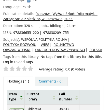
Material type:
Text
Language:
Polish
Publication details:
Rzeszów :
Wyższa Szkoła Informatyki i
Zarządzania z siedzibą w Rzeszowie,
2022.
Description:
328 s. : il., tab., bibliogr. ; 24 cm
ISBN:
9788366551220
9788382091755
Subject(s):
WSPÓLNA POLITYKA ROLNA
POLITYKA ROZWOJU
WIEŚ
ROLNICTWO
OBSZAR WIEJSKI
ŁAŃCUCH DOSTAW ŻYWNOŚCI
POLSKA
Tags from this library:
No tags from this library for this title.
Log in to add tags.
Star ratings
Average rating: 0.0 (0 votes)
Holdings
( 1 )
Comments ( 0 )
Item
Current
Call
type
library
number
Holdings
Biblioteka
38.233