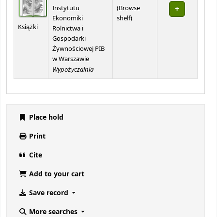
Instytutu
(
Browse
(Opens below)
Ekonomiki
shelf
)
Książki
Rolnictwa i
Gospodarki
Żywnościowej PIB
w Warszawie
Wypożyczalnia
Place hold
Print
Cite
Add to your cart
Save record
More searches