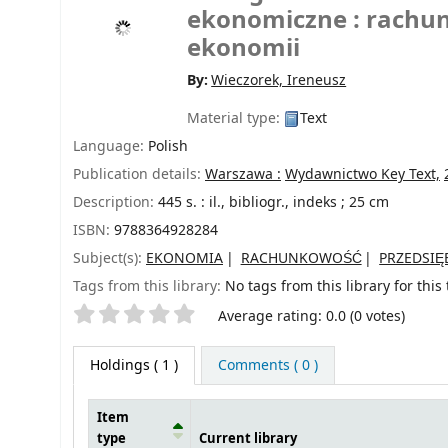
ekonomiczne : rachu
ekonomii
By:
Wieczorek, Ireneusz
Material type:
Text
Language:
Polish
Publication details:
Warszawa :
Wydawnictwo Key Text,
Description:
445 s. : il., bibliogr., indeks ; 25 cm
ISBN:
9788364928284
Subject(s):
EKONOMIA
RACHUNKOWOŚĆ
PRZEDSI
Tags from this library:
No tags from this library for this t
Star ratings
Average rating: 0.0 (0 votes)
Holdings
( 1 )
Comments ( 0 )
Item
type
Current library