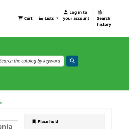
Log in to
Cart
Lists
your account
Search
history
ii
Place hold
enia