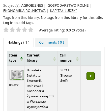
Subject(s):
AGROBIZNES
GOSPODARSTWO ROLNE
EKONOMIKA ROLNICTWA
KAPITAŁ LUDZKI
Tags from this library:
No tags from this library for this title.
Log in to add tags.
Star ratings
Average rating: 0.0 (0 votes)
Holdings
( 1 )
Comments ( 0 )
Item
Current
Call
type
library
number
Holdings
Biblioteka
38.211
Instytutu
(
Browse
(Opens below)
Ekonomiki
shelf
)
Książki
Rolnictwa i
Gospodarki
Żywnościowej PIB
w Warszawie
Wypożyczalnia