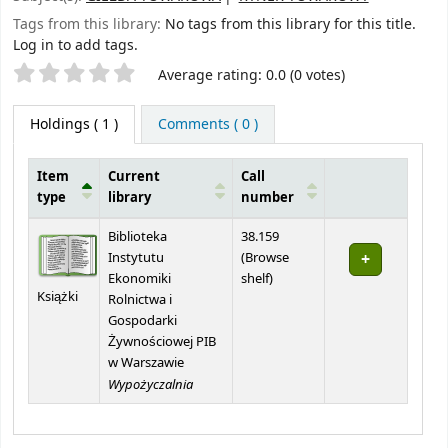
Tags from this library:
No tags from this library for this title.
Log in to add tags.
Star ratings
Average rating: 0.0 (0 votes)
Holdings
( 1 )
Comments ( 0 )
Item
Current
Call
type
library
number
Holdings
Biblioteka
38.159
Instytutu
(
Browse
(Opens below)
Ekonomiki
shelf
)
Książki
Rolnictwa i
Gospodarki
Żywnościowej PIB
w Warszawie
Wypożyczalnia