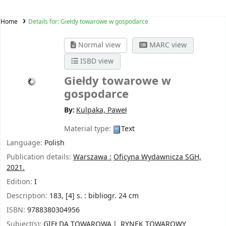
Home
Details for:
Giełdy towarowe w gospodarce
Normal view
MARC view
ISBD view
Giełdy towarowe w
gospodarce
By:
Kulpaka, Paweł
Material type:
Text
Language:
Polish
Publication details:
Warszawa :
Oficyna Wydawnicza SGH,
2021.
Edition:
I
Description:
183, [4] s. : bibliogr. 24 cm
ISBN:
9788380304956
Subject(s):
GIEŁDA TOWAROWA
RYNEK TOWAROWY