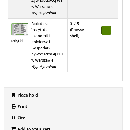
Żywnościowej PIB
w Warszawie
Wypożyczalnia
Biblioteka
31.151
Instytutu
(
Browse
(Opens below)
Ekonomiki
shelf
)
Książki
Rolnictwa i
Gospodarki
Żywnościowej PIB
w Warszawie
Wypożyczalnia
Place hold
Print
Cite
Add to your cart