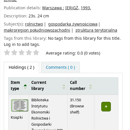
Publication details:
Warszawa :
IERiGŻ,
1993.
Description:
23s. 24 cm
Subject(s):
rolnictwo
gospodarka żywnościowa
makroregion południowozachodni
struktura terytorialna
Tags from this library:
No tags from this library for this title.
Log in to add tags.
Star ratings
Average rating: 0.0 (0 votes)
Holdings
( 2 )
Comments ( 0 )
Item
Current
Call
type
library
number
Holdings
Biblioteka
31.150
Instytutu
(
Browse
(Opens below)
Ekonomiki
shelf
)
Książki
Rolnictwa i
Gospodarki