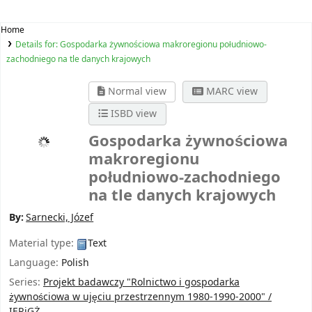
Home
Details for:
Gospodarka żywnościowa makroregionu południowo-
zachodniego na tle danych krajowych
Normal view
MARC view
ISBD view
Gospodarka żywnościowa
makroregionu
południowo-zachodniego
na tle danych krajowych
By:
Sarnecki, Józef
Material type:
Text
Language:
Polish
Series:
Projekt badawczy "Rolnictwo i gospodarka
żywnościowa w ujęciu przestrzennym 1980-1990-2000" /
IERiGŻ