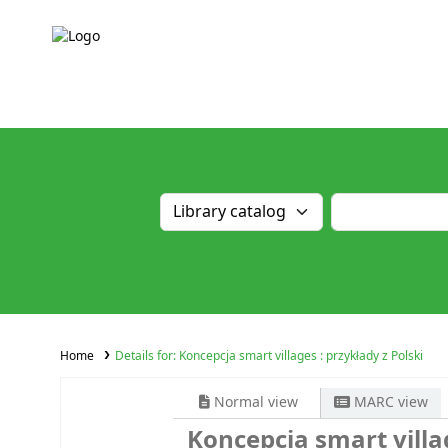
Home
Details for:
Koncepcja smart villages : przykłady z Polski
Normal view
MARC view
Koncepcja smart villag