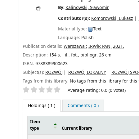
By:
Kalinowski, Sławomir
Contributor(s):
Komorowski, Łukasz
Material type:
Text
Language:
Polish
Publication details:
Warszawa :
IRWiR PAN,
2021.
Description:
154 s. : il., fot., bibliogr. 26 cm
ISBN:
9788389900623
Subject(s):
ROZWÓJ
ROZWÓJ LOKALNY
ROZWÓJ SPO
Tags from this library:
No tags from this library for this t
Star ratings
Average rating: 0.0 (0 votes)
Holdings
( 1 )
Comments ( 0 )
Item
type
Current library
Holdings