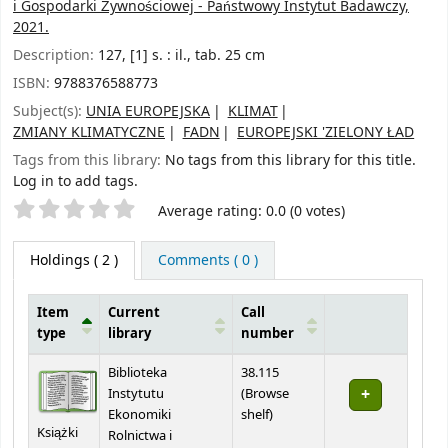
i Gospodarki Żywnościowej - Państwowy Instytut Badawczy,
2021.
Description:
127, [1] s. : il., tab. 25 cm
ISBN:
9788376588773
Subject(s):
UNIA EUROPEJSKA
KLIMAT
ZMIANY KLIMATYCZNE
FADN
EUROPEJSKI 'ZIELONY ŁAD
Tags from this library:
No tags from this library for this title.
Log in to add tags.
Star ratings
Average rating: 0.0 (0 votes)
Holdings
( 2 )
Comments ( 0 )
Item
Current
Call
type
library
number
Holdings
Biblioteka
38.115
Instytutu
(
Browse
(Opens below)
Ekonomiki
shelf
)
Książki
Rolnictwa i