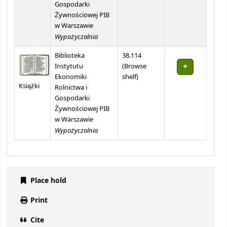
Gospodarki
Żywnościowej PIB
w Warszawie
Wypożyczalnia
Biblioteka
38.114
Instytutu
(
Browse
(Opens below)
Ekonomiki
shelf
)
Książki
Rolnictwa i
Gospodarki
Żywnościowej PIB
w Warszawie
Wypożyczalnia
Place hold
Print
Cite