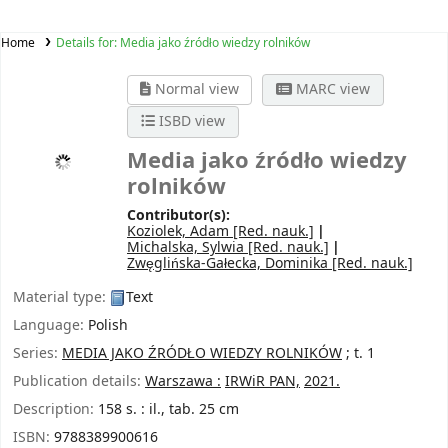
Home
Details for:
Media jako źródło wiedzy rolników
Normal view
MARC view
ISBD view
Media jako źródło wiedzy
rolników
Contributor(s):
Koziolek, Adam
[Red. nauk.]
Michalska, Sylwia
[Red. nauk.]
Zwęglińska-Gałecka, Dominika
[Red. nauk.]
Material type:
Text
Language:
Polish
Series:
MEDIA JAKO ŹRÓDŁO WIEDZY ROLNIKÓW
; t. 1
Publication details:
Warszawa :
IRWiR PAN,
2021.
Description:
158 s. : il., tab. 25 cm
ISBN:
9788389900616