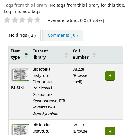
Tags from this library:
No tags from this library for this title.
Log in to add tags.
Star ratings
Average rating: 0.0 (0 votes)
Holdings
( 2 )
Comments ( 0 )
Item
Current
Call
type
library
number
Holdings
Biblioteka
38.228
Instytutu
(
Browse
(Opens below)
Ekonomiki
shelf
)
Książki
Rolnictwa i
Gospodarki
Żywnościowej PIB
w Warszawie
Wypożyczalnia
Biblioteka
38.113
Instytutu
(
Browse