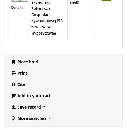
(Opens below)
Ekonomiki
shelf
)
Książki
Rolnictwa i
Gospodarki
Żywnościowej PIB
w Warszawie
Wypożyczalnia
Place hold
Print
Cite
Add to your cart
Save record
More searches