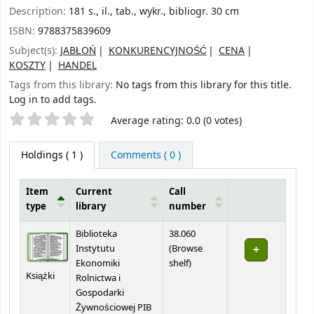
Description:
181 s., il., tab., wykr., bibliogr. 30 cm
ISBN:
9788375839609
Subject(s):
JABŁOŃ
KONKURENCYJNOŚĆ
CENA
KOSZTY
HANDEL
Tags from this library:
No tags from this library for this title.
Log in to add tags.
Star ratings
Average rating: 0.0 (0 votes)
Holdings
( 1 )
Comments ( 0 )
Item
Current
Call
type
library
number
Holdings
Biblioteka
38.060
Instytutu
(
Browse
(Opens below)
Ekonomiki
shelf
)
Książki
Rolnictwa i
Gospodarki
Żywnościowej PIB