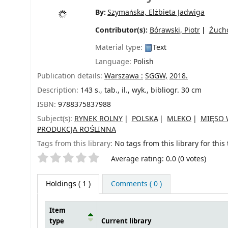
By:
Szymańska, Elżbieta Jadwiga
Contributor(s):
Bórawski, Piotr
Żucho
Material type:
Text
Language:
Polish
Publication details:
Warszawa :
SGGW,
2018.
Description:
143 s., tab., il., wyk., bibliogr. 30 cm
ISBN:
9788375837988
Subject(s):
RYNEK ROLNY
POLSKA
MLEKO
MIĘSO 
PRODUKCJA ROŚLINNA
Tags from this library:
No tags from this library for this t
Star ratings
Average rating: 0.0 (0 votes)
Holdings
( 1 )
Comments ( 0 )
Item
type
Current library