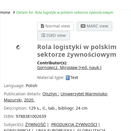
Home
Details for:
Rola logistyki w polskim sektorze żywnościowym
Normal view
MARC view
ISBD view
Rola logistyki w polskim
sektorze żywnościowym
Contributor(s):
Gornowicz, Mirosław
[red. nauk.]
Material type:
Text
Language:
Polish
Publication details:
Olsztyn :
Uniwersytet Warmińsko-
Mazurski,
2020.
Description:
129 s., il., tab., bibliogr. 24 cm
ISBN:
9788381002639
Subject(s):
ŻYWNOŚĆ
PRODUKCJA ŻYWNOŚCI
KONSUMPCJA
UNIA EUROPEJSKA
GLOBALIZACJA