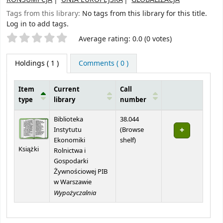
Tags from this library:
No tags from this library for this title.
Log in to add tags.
Star ratings
Average rating: 0.0 (0 votes)
Holdings
( 1 )
Comments ( 0 )
Item
Current
Call
type
library
number
Holdings
Biblioteka
38.044
Instytutu
(
Browse
(Opens below)
Ekonomiki
shelf
)
Książki
Rolnictwa i
Gospodarki
Żywnościowej PIB
w Warszawie
Wypożyczalnia