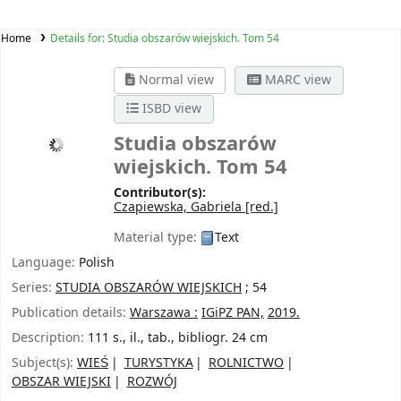
Home
Details for:
Studia obszarów wiejskich. Tom 54
Normal view
MARC view
ISBD view
Studia obszarów
wiejskich. Tom 54
Contributor(s):
Czapiewska, Gabriela
[red.]
Material type:
Text
Language:
Polish
Series:
STUDIA OBSZARÓW WIEJSKICH
; 54
Publication details:
Warszawa :
IGiPZ PAN,
2019.
Description:
111 s., il., tab., bibliogr. 24 cm
Subject(s):
WIEŚ
TURYSTYKA
ROLNICTWO
OBSZAR WIEJSKI
ROZWÓJ