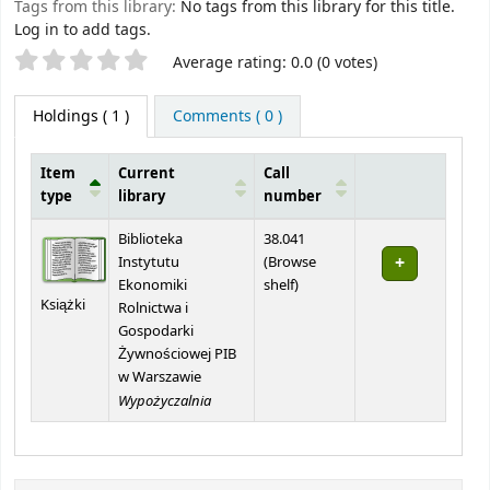
Tags from this library:
No tags from this library for this title.
Log in to add tags.
Star ratings
Average rating: 0.0 (0 votes)
Holdings
( 1 )
Comments ( 0 )
Item
Current
Call
type
library
number
Holdings
Biblioteka
38.041
Instytutu
(
Browse
(Opens below)
Ekonomiki
shelf
)
Książki
Rolnictwa i
Gospodarki
Żywnościowej PIB
w Warszawie
Wypożyczalnia