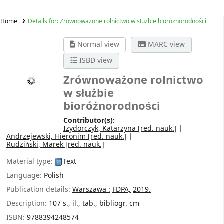
Home
Details for:
Zrównoważone rolnictwo w służbie bioróżnorodności
Normal view
MARC view
ISBD view
Zrównoważone rolnictwo
w służbie
bioróżnorodności
Contributor(s):
Izydorczyk, Katarzyna
[red. nauk.]
Andrzejewski, Hieronim
[red. nauk.]
Rudziński, Marek
[red. nauk.]
Material type:
Text
Language:
Polish
Publication details:
Warszawa :
FDPA,
2019.
Description:
107 s., il., tab., bibliogr. cm
ISBN:
9788394248574