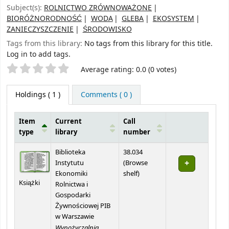
Subject(s):
ROLNICTWO ZRÓWNOWAŻONE
BIORÓŻNORODNOŚĆ
WODA
GLEBA
EKOSYSTEM
ZANIECZYSZCZENIE
ŚRODOWISKO
Tags from this library:
No tags from this library for this title.
Log in to add tags.
Star ratings
Average rating: 0.0 (0 votes)
Holdings
( 1 )
Comments ( 0 )
Item
Current
Call
type
library
number
Holdings
Biblioteka
38.034
Instytutu
(
Browse
(Opens below)
Ekonomiki
shelf
)
Książki
Rolnictwa i
Gospodarki
Żywnościowej PIB
w Warszawie
Wypożyczalnia