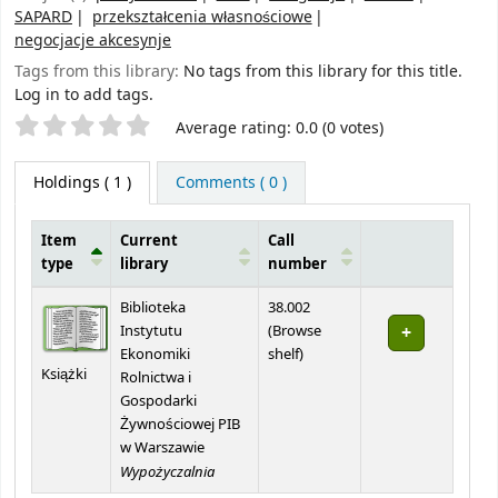
SAPARD
przekształcenia własnościowe
negocjacje akcesynje
Tags from this library:
No tags from this library for this title.
Log in to add tags.
Star ratings
Average rating: 0.0 (0 votes)
Holdings
( 1 )
Comments ( 0 )
Item
Current
Call
type
library
number
Holdings
Biblioteka
38.002
Instytutu
(
Browse
(Opens below)
Ekonomiki
shelf
)
Książki
Rolnictwa i
Gospodarki
Żywnościowej PIB
w Warszawie
Wypożyczalnia