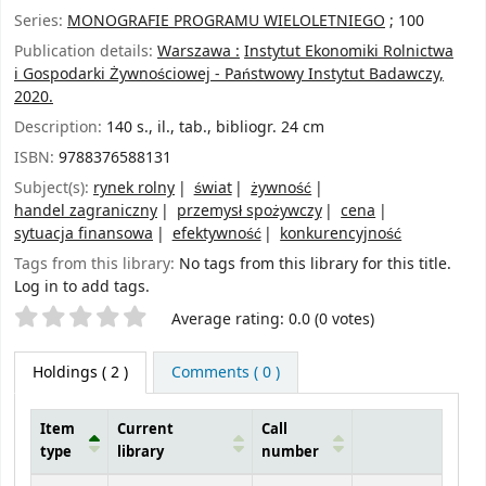
Series:
MONOGRAFIE PROGRAMU WIELOLETNIEGO
; 100
Publication details:
Warszawa :
Instytut Ekonomiki Rolnictwa
i Gospodarki Żywnościowej - Państwowy Instytut Badawczy,
2020.
Description:
140 s., il., tab., bibliogr. 24 cm
ISBN:
9788376588131
Subject(s):
rynek rolny
świat
żywność
handel zagraniczny
przemysł spożywczy
cena
sytuacja finansowa
efektywność
konkurencyjność
Tags from this library:
No tags from this library for this title.
Log in to add tags.
Star ratings
Average rating: 0.0 (0 votes)
Holdings
( 2 )
Comments ( 0 )
Item
Current
Call
type
library
number
Holdings