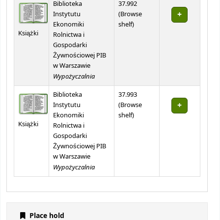
Biblioteka
37.992
Instytutu
(
Browse
(Opens below)
Ekonomiki
shelf
)
Książki
Rolnictwa i
Gospodarki
Żywnościowej PIB
w Warszawie
Wypożyczalnia
Biblioteka
37.993
Instytutu
(
Browse
(Opens below)
Ekonomiki
shelf
)
Książki
Rolnictwa i
Gospodarki
Żywnościowej PIB
w Warszawie
Wypożyczalnia
Place hold