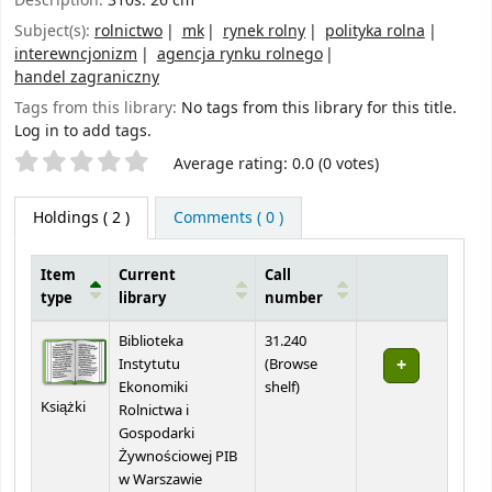
Description:
310s. 26 cm
Subject(s):
rolnictwo
mk
rynek rolny
polityka rolna
interewncjonizm
agencja rynku rolnego
handel zagraniczny
Tags from this library:
No tags from this library for this title.
Log in to add tags.
Star ratings
Average rating: 0.0 (0 votes)
Holdings
( 2 )
Comments ( 0 )
Item
Current
Call
type
library
number
Holdings
Biblioteka
31.240
Instytutu
(
Browse
(Opens below)
Ekonomiki
shelf
)
Książki
Rolnictwa i
Gospodarki
Żywnościowej PIB
w Warszawie