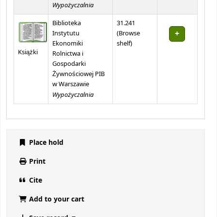
Wypożyczalnia
Biblioteka
31.241
Instytutu
(
Browse
(Opens below)
Ekonomiki
shelf
)
Książki
Rolnictwa i
Gospodarki
Żywnościowej PIB
w Warszawie
Wypożyczalnia
Place hold
Print
Cite
Add to your cart