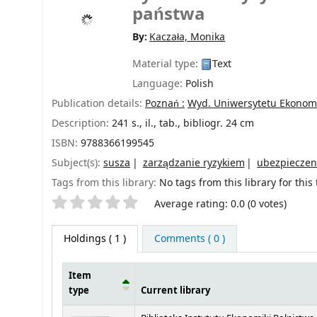
państwa
By:
Kaczała, Monika
Material type:
Text
Language:
Polish
Publication details:
Poznań :
Wyd. Uniwersytetu Ekonom
Description:
241 s., il., tab., bibliogr. 24 cm
ISBN:
9788366199545
Subject(s):
susza
zarządzanie ryzykiem
ubezpieczen
Tags from this library:
No tags from this library for this t
Star ratings
Average rating: 0.0 (0 votes)
Holdings
( 1 )
Comments ( 0 )
Item
type
Current library
Holdings