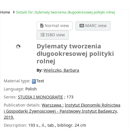
Home
Details for:
Dylematy tworzenia długookresowej polityki rolnej
Normal view
MARC view
ISBD view
Dylematy tworzenia
długookresowej polityki
rolnej
By:
Wieliczko, Barbara
Material type:
Text
Language:
Polish
Series:
STUDIA I MONOGRAFIE
; 173
Publication details:
Warszawa :
Instytut Ekonomiki Rolnictwa
i Gospodarki Żywnościowej - Państwowy Instytut Badawczy,
2019.
Description:
193 s., il., tab., bibliogr. 24 cm