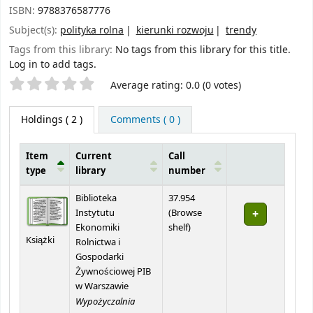
ISBN:
9788376587776
Subject(s):
polityka rolna
kierunki rozwoju
trendy
Tags from this library:
No tags from this library for this title.
Log in to add tags.
Star ratings
Average rating: 0.0 (0 votes)
Holdings
( 2 )
Comments ( 0 )
Item
Current
Call
type
library
number
Holdings
Biblioteka
37.954
Instytutu
(
Browse
(Opens below)
Ekonomiki
shelf
)
Książki
Rolnictwa i
Gospodarki
Żywnościowej PIB
w Warszawie
Wypożyczalnia