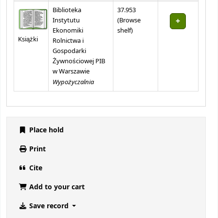
Biblioteka
37.953
Instytutu
(
Browse
(Opens below)
Ekonomiki
shelf
)
Książki
Rolnictwa i
Gospodarki
Żywnościowej PIB
w Warszawie
Wypożyczalnia
Place hold
Print
Cite
Add to your cart
Save record