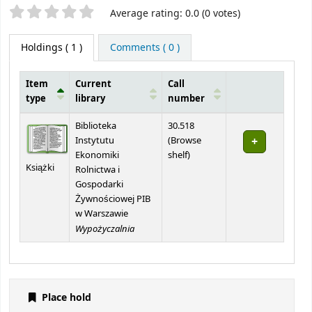
Star ratings
Average rating: 0.0 (0 votes)
Holdings
( 1 )
Comments ( 0 )
Item
Current
Call
type
library
number
Holdings
Biblioteka
30.518
Instytutu
(
Browse
(Opens below)
Ekonomiki
shelf
)
Książki
Rolnictwa i
Gospodarki
Żywnościowej PIB
w Warszawie
Wypożyczalnia
Place hold