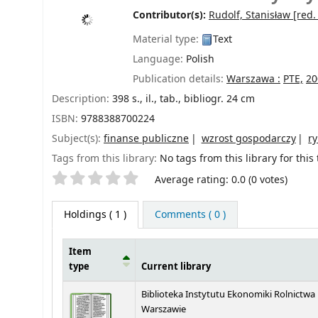
Contributor(s):
Rudolf, Stanisław
[red.
Material type:
Text
Language:
Polish
Publication details:
Warszawa :
PTE,
20
Description:
398 s., il., tab., bibliogr. 24 cm
ISBN:
9788388700224
Subject(s):
finanse publiczne
wzrost gospodarczy
r
Tags from this library:
No tags from this library for this t
Star ratings
Average rating: 0.0 (0 votes)
Holdings
( 1 )
Comments ( 0 )
Item
type
Current library
Holdings
Biblioteka Instytutu Ekonomiki Rolnictwa
Warszawie