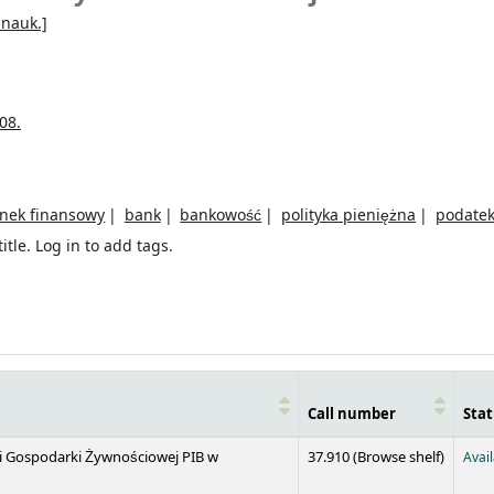
 nauk.]
08.
ynek finansowy
bank
bankowość
polityka pieniężna
podate
itle.
Log in to add tags.
Call number
Stat
(Opens 
 i Gospodarki Żywnościowej PIB w
37.910 (
Browse shelf
)
Avai