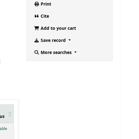
Print
Cite
Add to your cart
Save record
More searches
k
us
below)
lable