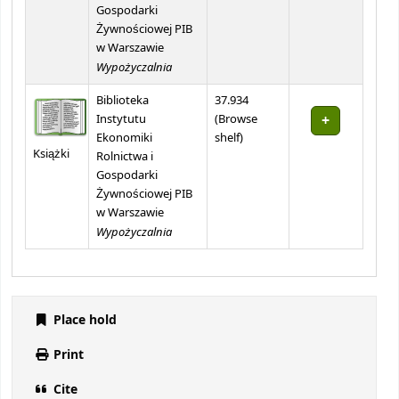
Gospodarki
Żywnościowej PIB
w Warszawie
Wypożyczalnia
Biblioteka
37.934
Instytutu
(
Browse
(Opens below)
Ekonomiki
shelf
)
Książki
Rolnictwa i
Gospodarki
Żywnościowej PIB
w Warszawie
Wypożyczalnia
Place hold
Print
Cite