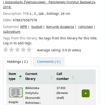
i Gospodarki Żywnościowej - Państwowy Instytut Badawczy,
2018.
Description:
115 s., il., tab., bibliogr. 24 cm
ISBN:
9788376587578
Subject(s):
WPR
budżet
kierunki działania
rolnictwo
subsydium
Tags from this library:
No tags from this library for this title.
Log in to add tags.
Star ratings
Average rating: 0.0 (0 votes)
Holdings
( 2 )
Comments ( 0 )
Item
Current
Call
type
library
number
Holdings
Biblioteka
37.933
Instytutu
(
Browse
(Opens below)
Ekonomiki
shelf
)
Książki
Rolnictwa i