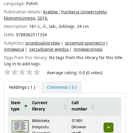
Language:
Polish
Publication details:
Kraków :
Fundacja Uniwersytetu
Ekonomicznego,
2014.
Description:
181 s., il., tab., bibliogr. 24 cm
ISBN:
9788362511334
Subject(s):
przedsiębiorstwo
przemysł spożywczy
innowacja
zarządzanie wiedzą
innowacyjność
Tags from this library:
No tags from this library for this title.
Log in to add tags.
Star ratings
Average rating: 0.0 (0 votes)
Holdings
( 1 )
Comments ( 0 )
Item
Current
Call
type
library
number
Holdings
Biblioteka
37.891
Instytutu
(
Browse