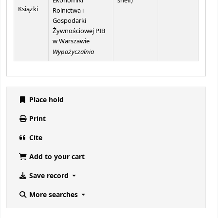
(Opens below)
Ekonomiki
shelf
)
Książki
Rolnictwa i
Gospodarki
Żywnościowej PIB
w Warszawie
Wypożyczalnia
Place hold
Print
Cite
Add to your cart
Save record
More searches