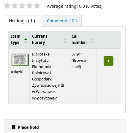
Star ratings
Average rating: 0.0 (0 votes)
Holdings
( 1 )
Comments ( 0 )
Item
Current
Call
type
library
number
Holdings
Biblioteka
37.911
Instytutu
(
Browse
(Opens below)
Ekonomiki
shelf
)
Książki
Rolnictwa i
Gospodarki
Żywnościowej PIB
w Warszawie
Wypożyczalnia
Place hold