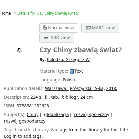
Home
Details for:
Czy Chiny zbawią świat?
Normal view
MARC view
ISBD view
Czy Chiny zbawią świat?
By:
Kołodko, Grzegorz W
Material type:
Text
Language:
Polish
Publication details:
Warszawa :
Prószyński i S-ka,
2018.
Description:
224 s., il., tab., bibliogr. 24 cm
ISBN:
9788381232623
Subject(s):
Chiny
globalizacja
rozwój społeczny
rozwój gospodarczy
Tags from this library:
No tags from this library for this title.
Log in to add tags.