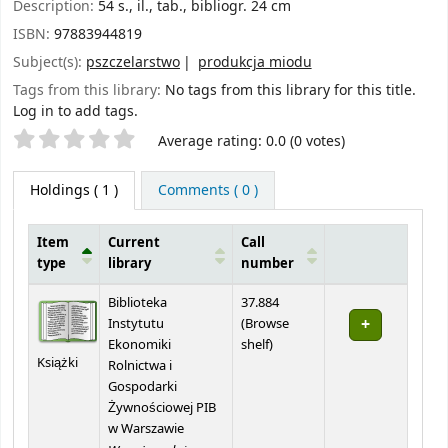
Description:
54 s., il., tab., bibliogr. 24 cm
ISBN:
97883944819
Subject(s):
pszczelarstwo
produkcja miodu
Tags from this library:
No tags from this library for this title.
Log in to add tags.
Star ratings
Average rating: 0.0 (0 votes)
Holdings
( 1 )
Comments ( 0 )
Item
Current
Call
type
library
number
Holdings
Biblioteka
37.884
Instytutu
(
Browse
(Opens below)
Ekonomiki
shelf
)
Książki
Rolnictwa i
Gospodarki
Żywnościowej PIB
w Warszawie