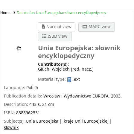
Home
Details for:
Unia Europejska: słownik encyklopedyczny
Normal view
MARC view
ISBD view
Unia Europejska: słownik
encyklopedyczny
Contributor(s):
Głuch, Wojciech
[red. nacz.]
Material type:
Text
Language:
Polish
Publication details:
Wrocław :
Wydawnictwo EUROPA,
2003.
Description:
443 s. 21 cm
ISBN:
8388962531
Subject(s):
Unia Europejska
kraje Unii Europejskiej
słownik