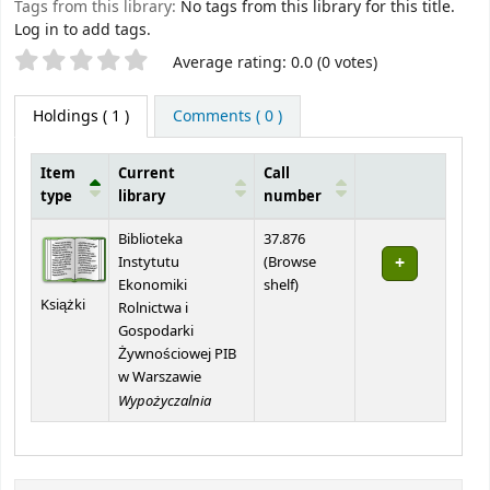
Tags from this library:
No tags from this library for this title.
Log in to add tags.
Star ratings
Average rating: 0.0 (0 votes)
Holdings
( 1 )
Comments ( 0 )
Item
Current
Call
type
library
number
Holdings
Biblioteka
37.876
Instytutu
(
Browse
(Opens below)
Ekonomiki
shelf
)
Książki
Rolnictwa i
Gospodarki
Żywnościowej PIB
w Warszawie
Wypożyczalnia