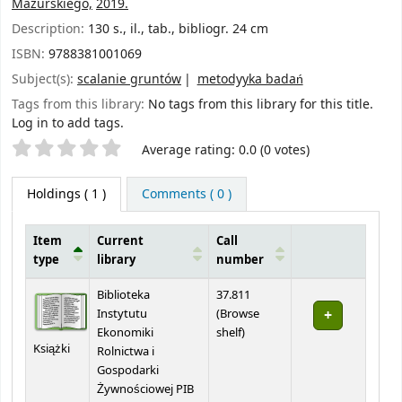
Mazurskiego,
2019.
Description:
130 s., il., tab., bibliogr. 24 cm
ISBN:
9788381001069
Subject(s):
scalanie gruntów
metodyyka badań
Tags from this library:
No tags from this library for this title.
Log in to add tags.
Star ratings
Average rating: 0.0 (0 votes)
Holdings
( 1 )
Comments ( 0 )
Item
Current
Call
type
library
number
Holdings
Biblioteka
37.811
Instytutu
(
Browse
(Opens below)
Ekonomiki
shelf
)
Książki
Rolnictwa i
Gospodarki
Żywnościowej PIB