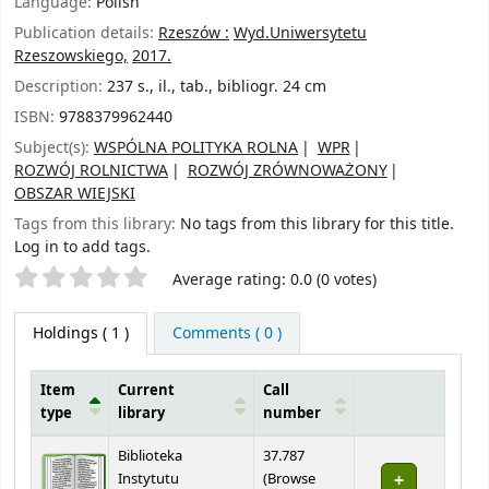
Language:
Polish
Publication details:
Rzeszów :
Wyd.Uniwersytetu
Rzeszowskiego,
2017.
Description:
237 s., il., tab., bibliogr. 24 cm
ISBN:
9788379962440
Subject(s):
WSPÓLNA POLITYKA ROLNA
WPR
ROZWÓJ ROLNICTWA
ROZWÓJ ZRÓWNOWAŻONY
OBSZAR WIEJSKI
Tags from this library:
No tags from this library for this title.
Log in to add tags.
Star ratings
Average rating: 0.0 (0 votes)
Holdings
( 1 )
Comments ( 0 )
Item
Current
Call
type
library
number
Holdings
Biblioteka
37.787
Instytutu
(
Browse