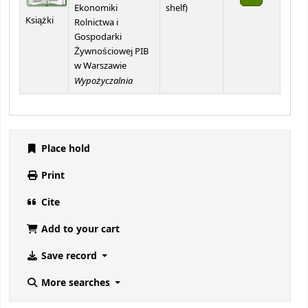
(Opens below)
Ekonomiki
shelf
)
Książki
Rolnictwa i
Gospodarki
Żywnościowej PIB
w Warszawie
Wypożyczalnia
Place hold
Print
Cite
Add to your cart
Save record
More searches