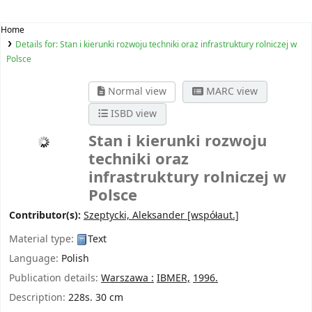
Home
Details for:
Stan i kierunki rozwoju techniki oraz infrastruktury rolniczej w
Polsce
Normal view
MARC view
ISBD view
Stan i kierunki rozwoju
techniki oraz
infrastruktury rolniczej w
Polsce
Contributor(s):
Szeptycki, Aleksander
[współaut.]
Material type:
Text
Language:
Polish
Publication details:
Warszawa :
IBMER,
1996.
Description:
228s. 30 cm