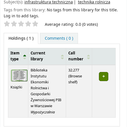
Subject(s):
infrastruktura techniczna
technika rolnicza
Tags from this library:
No tags from this library for this title.
Log in to add tags.
Star ratings
Average rating: 0.0 (0 votes)
Holdings
( 1 )
Comments ( 0 )
Item
Current
Call
type
library
number
Holdings
Biblioteka
32.277
Instytutu
(
Browse
(Opens below)
Ekonomiki
shelf
)
Książki
Rolnictwa i
Gospodarki
Żywnościowej PIB
w Warszawie
Wypożyczalnia