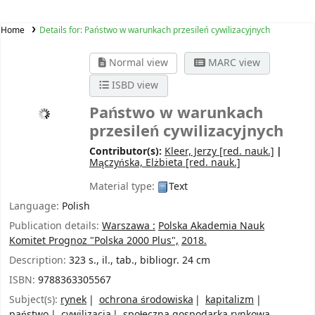
Home
Details for:
Państwo w warunkach przesileń cywilizacyjnych
Normal view
MARC view
ISBD view
Państwo w warunkach
przesileń cywilizacyjnych
Contributor(s):
Kleer, Jerzy
[red. nauk.]
Mączyńska, Elżbieta
[red. nauk.]
Material type:
Text
Language:
Polish
Publication details:
Warszawa :
Polska Akademia Nauk
Komitet Prognoz "Polska 2000 Plus",
2018.
Description:
323 s., il., tab., bibliogr. 24 cm
ISBN:
9788363305567
Subject(s):
rynek
ochrona środowiska
kapitalizm
państwo
cywilizacja
społeczna gospodarka rynkowa