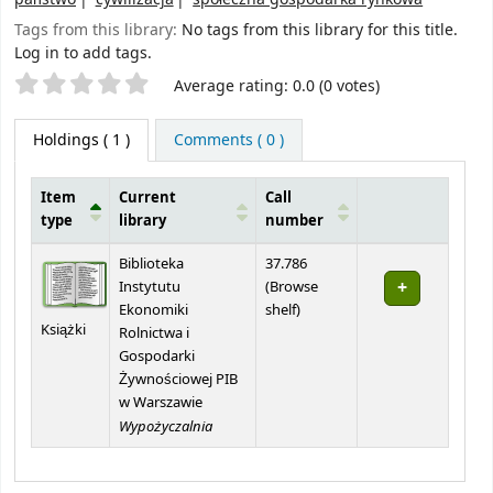
Tags from this library:
No tags from this library for this title.
Log in to add tags.
Star ratings
Average rating: 0.0 (0 votes)
Holdings
( 1 )
Comments ( 0 )
Item
Current
Call
type
library
number
Holdings
Biblioteka
37.786
Instytutu
(
Browse
(Opens below)
Ekonomiki
shelf
)
Książki
Rolnictwa i
Gospodarki
Żywnościowej PIB
w Warszawie
Wypożyczalnia