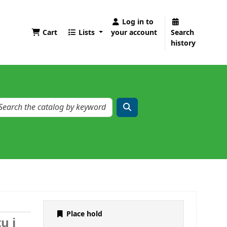
Log in to
Cart
Lists
your account
Search
history
Place hold
u i