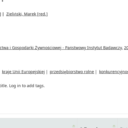
]
Zieliński, Marek
[red.]
ictwa i Gospodarki Żywnościowej - Państwowy Instytut Badawczy,
2
kraje Unii Europejskiej
przedsiębiorstwo rolne
konkurencyjno
itle.
Log in to add tags.