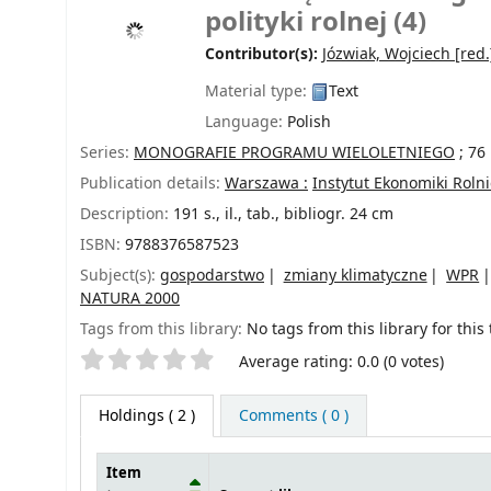
polityki rolnej (4)
Contributor(s):
Józwiak, Wojciech
[red.
Material type:
Text
Language:
Polish
Series:
MONOGRAFIE PROGRAMU WIELOLETNIEGO
; 76
Publication details:
Warszawa :
Instytut Ekonomiki Roln
Description:
191 s., il., tab., bibliogr. 24 cm
ISBN:
9788376587523
Subject(s):
gospodarstwo
zmiany klimatyczne
WPR
NATURA 2000
Tags from this library:
No tags from this library for this t
Star ratings
Average rating: 0.0 (0 votes)
Holdings
( 2 )
Comments ( 0 )
Item